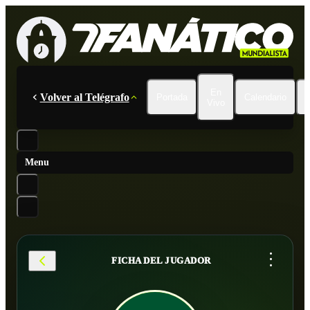
En
Volver al Telégrafo
Portada
Calendario
Vivo
Menu
...
FICHA DEL JUGADOR