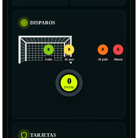
DISPAROS
0
0
0
0
Goles
Al arco
Al palo
Afuera
0
TOTAL
TARJETAS