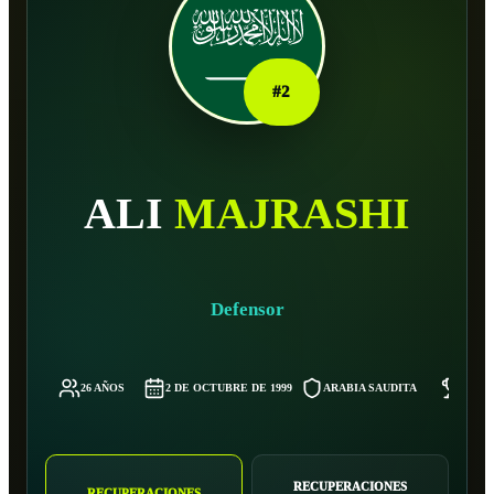
#
2
ALI
MAJRASHI
Defensor
26 AÑOS
2 DE OCTUBRE DE 1999
ARABIA SAUDITA
63 K
RECUPERACIONES
RECUPERACIONES