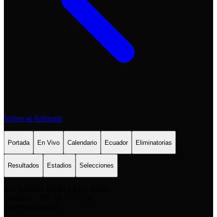
Volver al Telégrafo
Portada
En Vivo
Calendario
Ecuador
Eliminatorias
Resultados
Estadios
Selecciones
San Salvador E6-49 y Eloy Alfaro
Contacto: +593 98 777 7778
info@comunica.ec