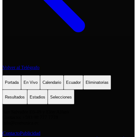
Volver al Telégrafo
Portada
En Vivo
Calendario
Ecuador
Eliminatorias
Resultados
Estadios
Selecciones
San Salvador E6-49 y Eloy Alfaro
Contacto: +593 98 777 7778
info@comunica.ec
Contacto
Publicidad