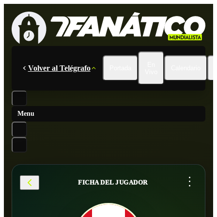
En
Volver al Telégrafo
Portada
Calendario
Vivo
Menu
...
FICHA DEL JUGADOR