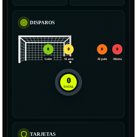
DISPAROS
0
0
0
0
Goles
Al arco
Al palo
Afuera
0
TOTAL
TARJETAS