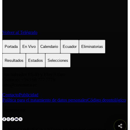
Volver al Telégrafo
Portada
En Vivo
Calendario
Ecuador
Eliminatorias
Resultados
Estadios
Selecciones
San Salvador E6-49 y Eloy Alfaro
Contacto: +593 98 777 7778
info@comunica.ec
Contacto
Publicidad
Política para el tratamiento de datos personales
Código deontológico
Síguenos en:
© 2025 COMUNICA EP.Todos los derechos reservados