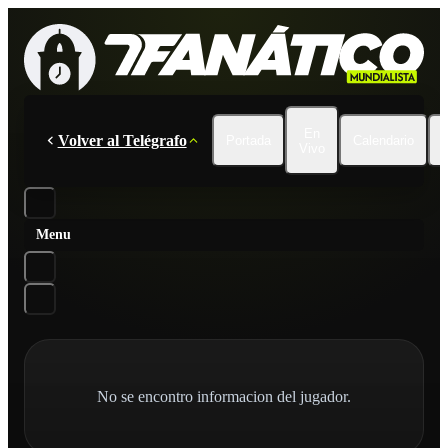
En
Volver al Telégrafo
Portada
Calendario
Vivo
Menu
No se encontro informacion del jugador.