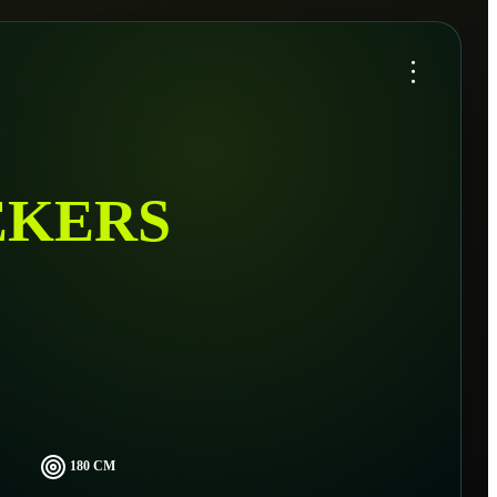
...
EKERS
180 CM