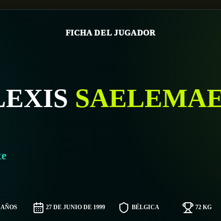
FICHA DEL JUGADOR
LEXIS
SAELEMA
te
7 AÑOS
27 DE JUNIO DE 1999
BÉLGICA
72 KG