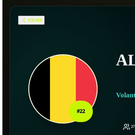
VOLVER
A
Volan
#
22
2