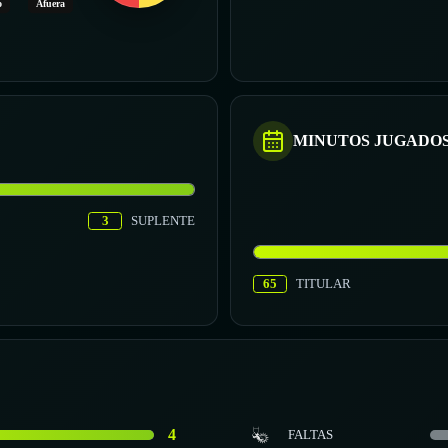
o
Afuera
MINUTOS JUGADO
3
SUPLENTE
65
TITULAR
4
FALTAS