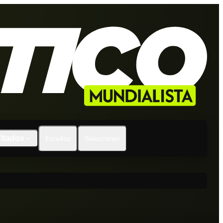
ltados
Estadios
Selecciones