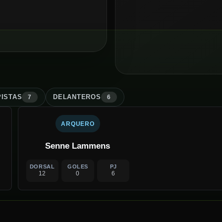
ISTA
S
DELANTERO
S
7
6
ARQUERO
Senne Lammens
DORSAL
GOLES
PJ
12
0
6