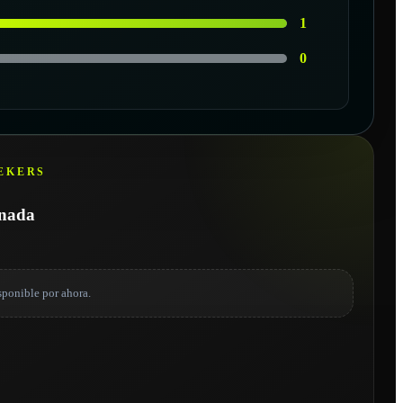
1
0
EKERS
onada
sponible por ahora.