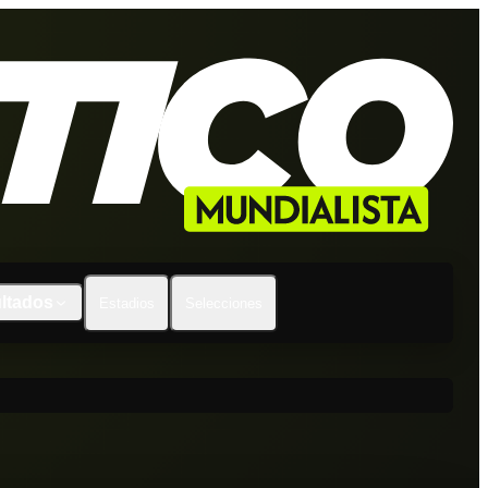
ltados
Estadios
Selecciones