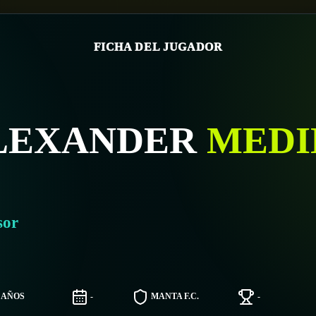
FICHA DEL JUGADOR
LEXANDER
MEDI
sor
6 AÑOS
-
MANTA F.C.
-