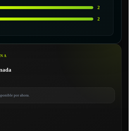
2
2
INA
onada
sponible por ahora.