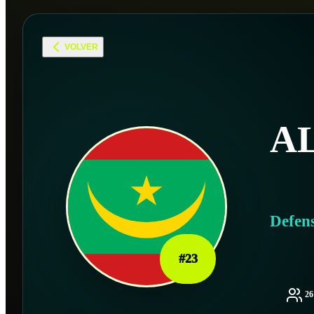
VOLVER
A
Defen
#
23
2