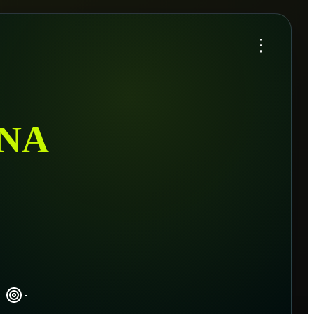
...
NA
-