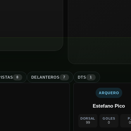
ISTA
S
DELANTERO
S
DT
S
8
7
1
ARQUERO
Estefano Pico
DORSAL
GOLES
P
99
0
0