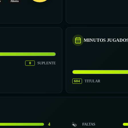
o
Afuera
MINUTOS JUGADO
0
SUPLENTE
604
TITULAR
4
FALTAS