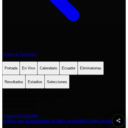
Volver al Telégrafo
Portada
En Vivo
Calendario
Ecuador
Eliminatorias
Resultados
Estadios
Selecciones
San Salvador E6-49 y Eloy Alfaro
Contacto: +593 98 777 7778
info@comunica.ec
Contacto
Publicidad
Política para el tratamiento de datos personales
Código deontológico