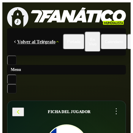
En
Volver al Telégrafo
Portada
Calendario
Vivo
Menu
...
FICHA DEL JUGADOR