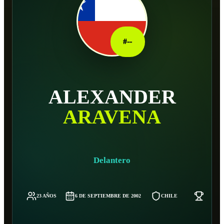
#
--
ALEXANDER
ARAVENA
Delantero
23 AÑOS
6 DE SEPTIEMBRE DE 2002
CHILE
70 KG