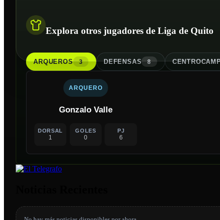
Explora otros jugadores de Liga de Quito
ARQUERO
S
DEFENSA
S
CENTROCAMP
3
8
ARQUERO
Gonzalo Valle
DORSAL
GOLES
PJ
1
0
6
Noticias Recientes
No hay más noticias disponibles por ahora.