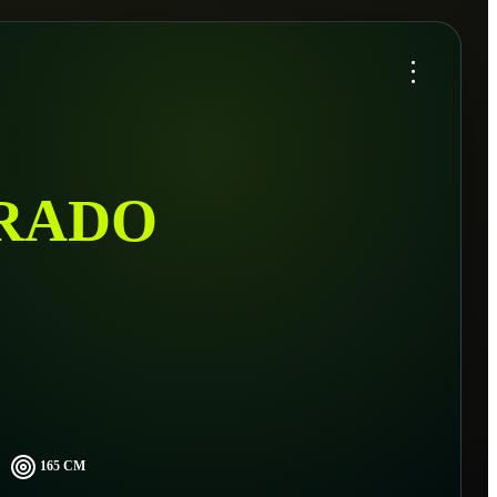
...
RADO
165 CM