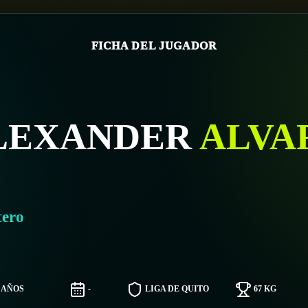
FICHA DEL JUGADOR
LEXANDER
ALVA
tero
6 AÑOS
-
LIGA DE QUITO
67 KG