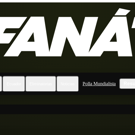
Polla Mundialista
Resu
Ecuador
Eliminatorias
Noticias