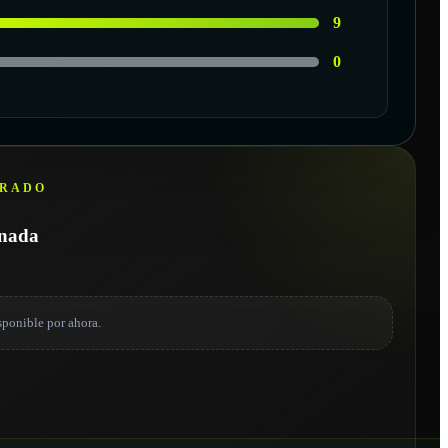
9
0
ARADO
onada
sponible por ahora.