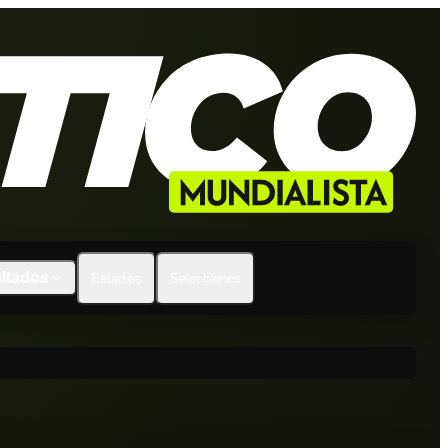
ltados
Estadios
Selecciones