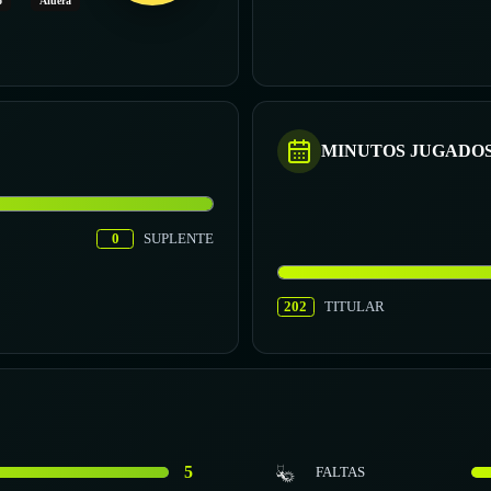
o
Afuera
MINUTOS JUGADO
0
SUPLENTE
202
TITULAR
5
FALTAS