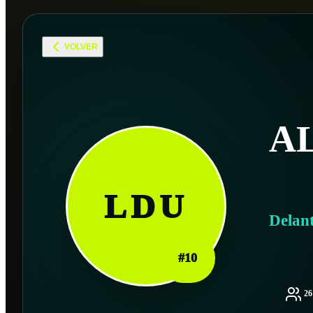
VOLVER
A
LDU
Delan
#
10
2