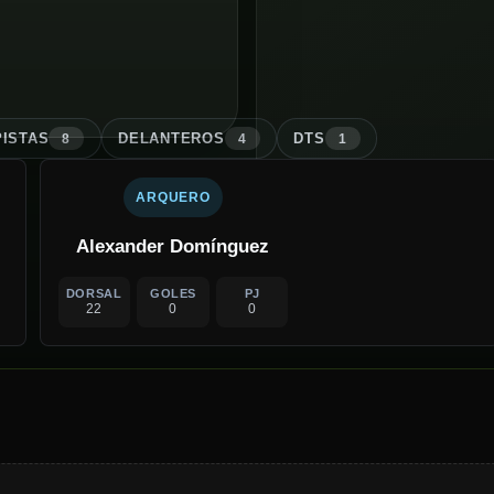
ISTA
S
DELANTERO
S
DT
S
8
4
1
ARQUERO
Alexander Domínguez
DORSAL
GOLES
PJ
22
0
0