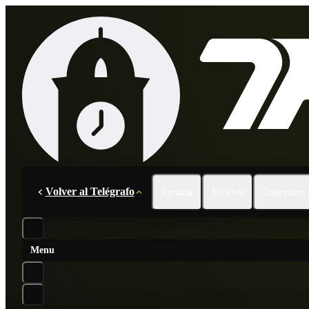
Volver al Telégrafo
Portada
En Vivo
Calendario
Menu