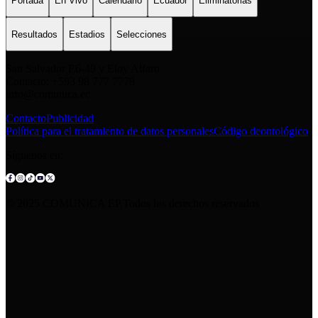
Portada
En Vivo
Calendario
Ecuador
Eliminatorias
Resultados
Estadios
Selecciones
San Salvador E6-49 y Eloy Alfaro
Contacto: +593 98 777 7778
info@comunica.ec
Contacto
Publicidad
Política para el tratamiento de datos personales
Código deontológico
Síguenos en:
© 2025 COMUNICA EP.Todos los derechos reservados