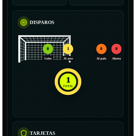
DISPAROS
0
1
0
0
Goles
Al arco
Al palo
Afuera
1
TOTAL
TARJETAS