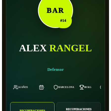
BAR
#
14
ALEX
RANGEL
Defensor
24 AÑOS
-
BARCELONA
80 KG
185 
RECUPERACIONES
RECUPERACIONES