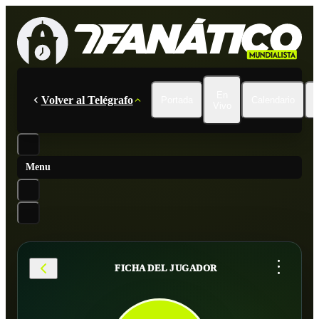
En
Volver al Telégrafo
Portada
Calendario
Vivo
Menu
...
FICHA DEL JUGADOR