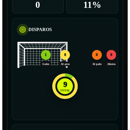
0
11%
DISPAROS
1
8
0
0
Goles
Al arco
Al palo
Afuera
9
TOTAL