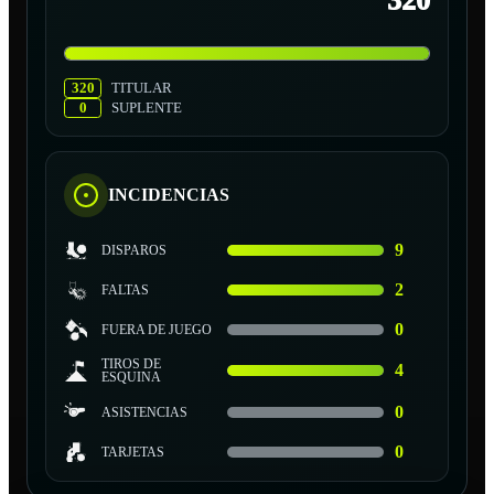
320
320
TITULAR
0
SUPLENTE
INCIDENCIAS
9
DISPAROS
2
FALTAS
0
FUERA DE JUEGO
TIROS DE
4
ESQUINA
0
ASISTENCIAS
0
TARJETAS