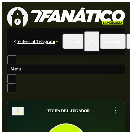
En
Volver al Telégrafo
Portada
Calendario
Vivo
Menu
...
FICHA DEL JUGADOR