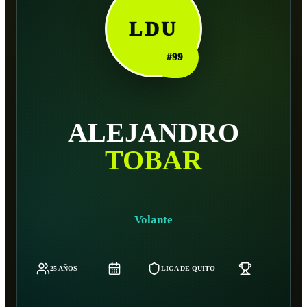
LDU
#
99
ALEJANDRO
TOBAR
Volante
25 AÑOS
-
LIGA DE QUITO
-