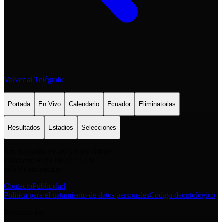
Volver al Telégrafo
Portada
En Vivo
Calendario
Ecuador
Eliminatorias
Resultados
Estadios
Selecciones
San Salvador E6-49 y Eloy Alfaro
Contacto: +593 98 777 7778
info@comunica.ec
Contacto
Publicidad
Política para el tratamiento de datos personales
Código deontológico
Síguenos en: