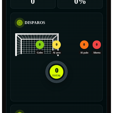
0
0%
DISPAROS
0
0
0
0
Goles
Al arco
Al palo
Afuera
0
TOTAL