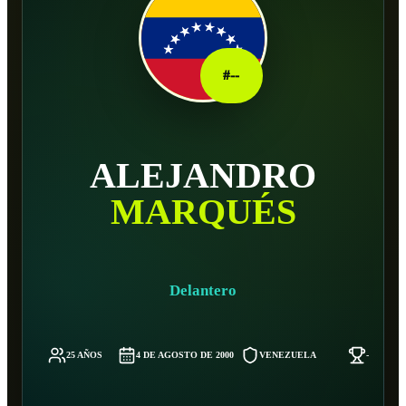
#
--
ALEJANDRO
MARQUÉS
Delantero
25 AÑOS
4 DE AGOSTO DE 2000
VENEZUELA
-