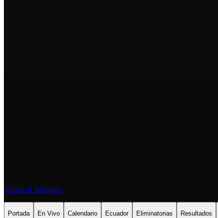
Volver al Telégrafo
Portada
En Vivo
Calendario
Ecuador
Eliminatorias
Resultados