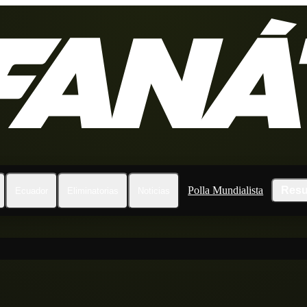
Polla Mundialista
Resu
Ecuador
Eliminatorias
Noticias