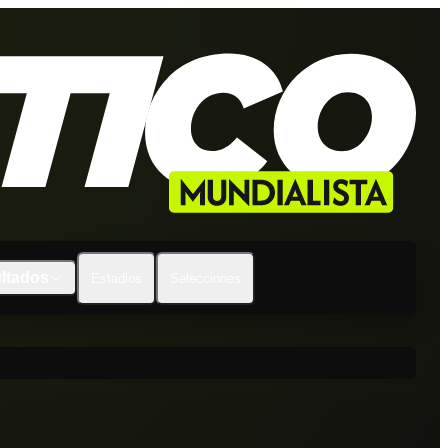
ltados
Estadios
Selecciones