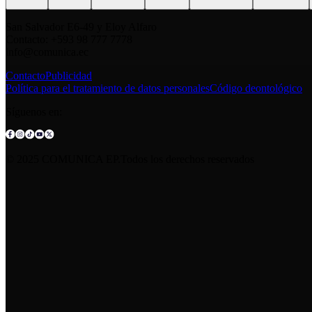
San Salvador E6-49 y Eloy Alfaro
Contacto: +593 98 777 7778
info@comunica.ec
Contacto
Publicidad
Política para el tratamiento de datos personales
Código deontológico
Síguenos en:
© 2025 COMUNICA EP.Todos los derechos reservados