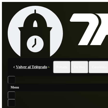
Volver al Telégrafo
Portada
En Vivo
Calendario
Menu