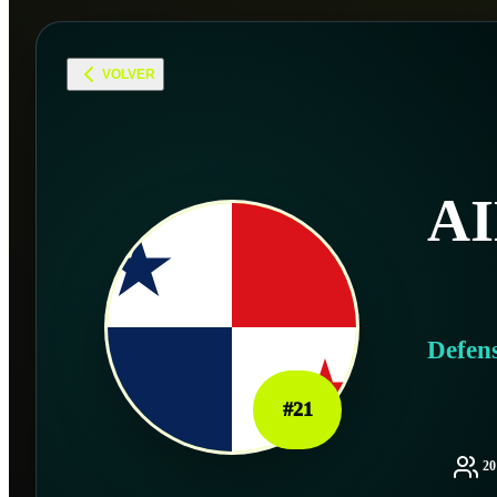
VOLVER
A
Defen
#
21
2