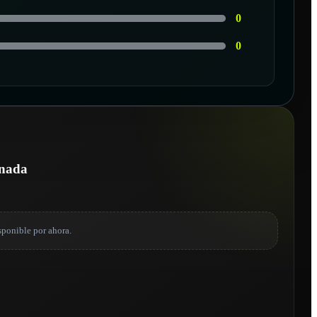
0
0
onada
sponible por ahora.