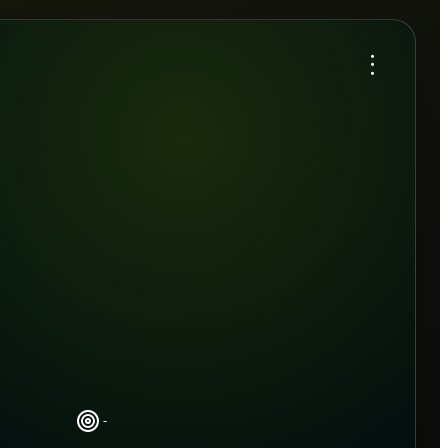
...
-