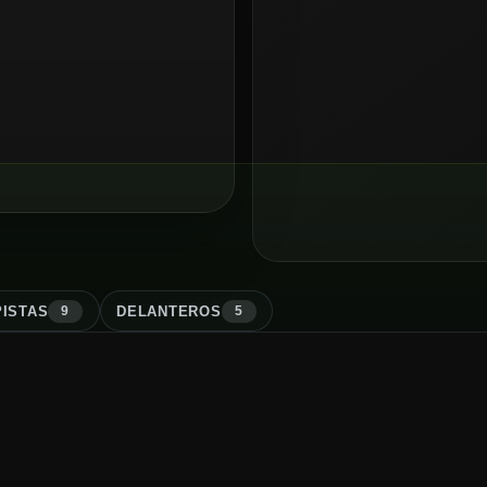
ISTA
S
DELANTERO
S
9
5