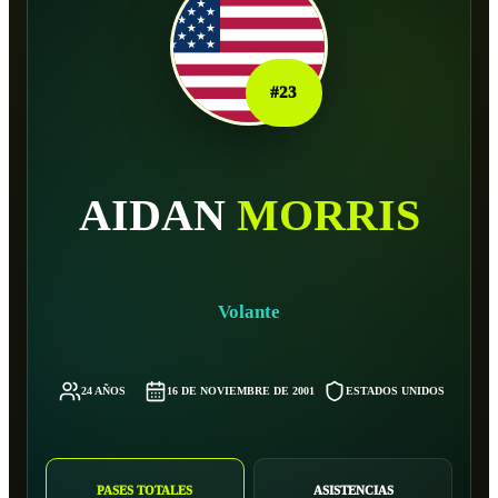
#
23
AIDAN
MORRIS
Volante
24 AÑOS
16 DE NOVIEMBRE DE 2001
ESTADOS UNIDOS
7
PASES TOTALES
ASISTENCIAS