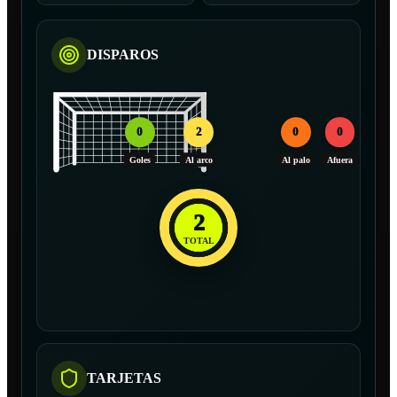
DISPAROS
0
2
0
0
Goles
Al arco
Al palo
Afuera
2
TOTAL
TARJETAS