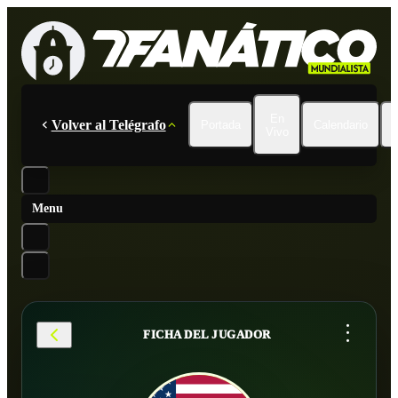
En
Volver al Telégrafo
Portada
Calendario
Vivo
Menu
...
FICHA DEL JUGADOR