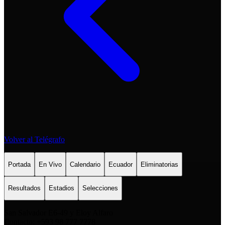
Volver al Telégrafo
Portada
En Vivo
Calendario
Ecuador
Eliminatorias
Resultados
Estadios
Selecciones
San Salvador E6-49 y Eloy Alfaro
Contacto: +593 98 777 7778