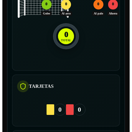
0
0
0
0
Goles
Al arco
Al palo
Afuera
0
TOTAL
TARJETAS
0
0