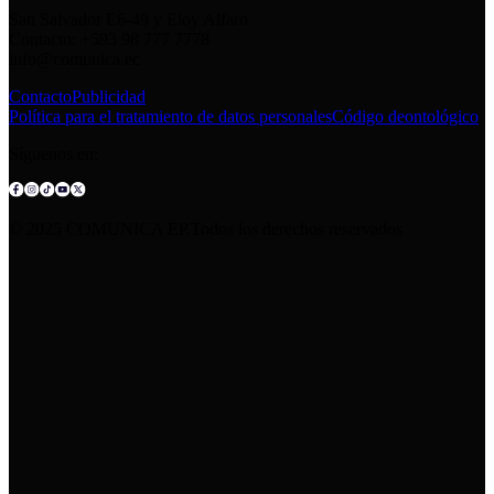
San Salvador E6-49 y Eloy Alfaro
Contacto: +593 98 777 7778
info@comunica.ec
Contacto
Publicidad
Política para el tratamiento de datos personales
Código deontológico
Síguenos en:
© 2025 COMUNICA EP.Todos los derechos reservados