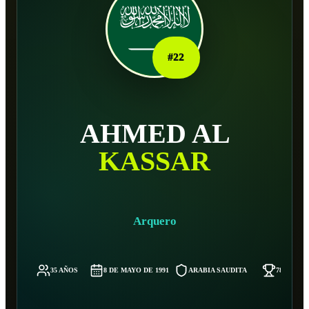
#
22
AHMED AL
KASSAR
Arquero
35 AÑOS
8 DE MAYO DE 1991
ARABIA SAUDITA
78 KG