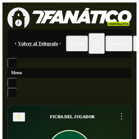
En
Volver al Telégrafo
Portada
Calendario
Vivo
Menu
...
FICHA DEL JUGADOR