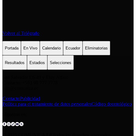
Volver al Telégrafo
Portada
En Vivo
Calendario
Ecuador
Eliminatorias
Resultados
Estadios
Selecciones
San Salvador E6-49 y Eloy Alfaro
Contacto: +593 98 777 7778
info@comunica.ec
Contacto
Publicidad
Política para el tratamiento de datos personales
Código deontológico
Síguenos en:
© 2025 COMUNICA EP.Todos los derechos reservados