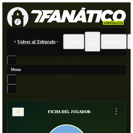
En
Volver al Telégrafo
Portada
Calendario
Vivo
Menu
...
FICHA DEL JUGADOR