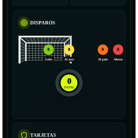
DISPAROS
0
0
0
0
Goles
Al arco
Al palo
Afuera
0
TOTAL
TARJETAS