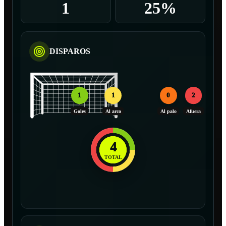
1
25%
DISPAROS
1
1
0
2
Goles
Al arco
Al palo
Afuera
4
TOTAL