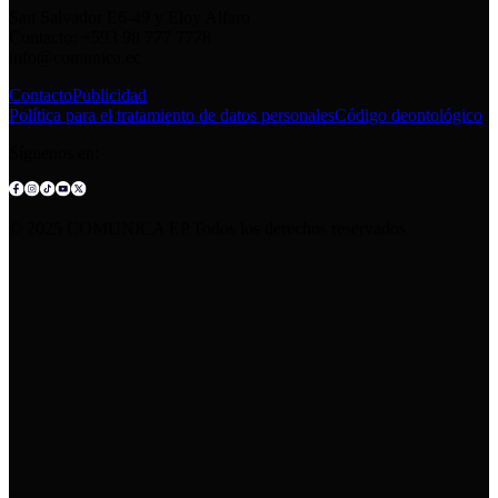
San Salvador E6-49 y Eloy Alfaro
Contacto: +593 98 777 7778
info@comunica.ec
Contacto
Publicidad
Política para el tratamiento de datos personales
Código deontológico
Síguenos en:
© 2025 COMUNICA EP.Todos los derechos reservados