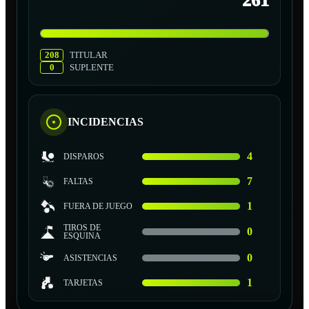
261
208
TITULAR
0
SUPLENTE
INCIDENCIAS
4
DISPAROS
7
FALTAS
1
FUERA DE JUEGO
TIROS DE
0
ESQUINA
0
ASISTENCIAS
1
TARJETAS