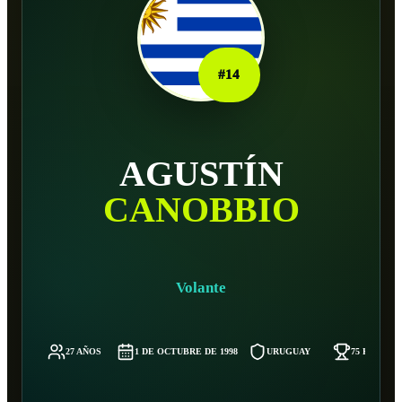
#
14
AGUSTÍN
CANOBBIO
Volante
27 AÑOS
1 DE OCTUBRE DE 1998
URUGUAY
75 KG