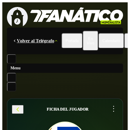
En
Volver al Telégrafo
Portada
Calendario
Vivo
Menu
...
FICHA DEL JUGADOR