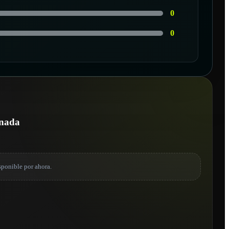
0
0
onada
sponible por ahora.