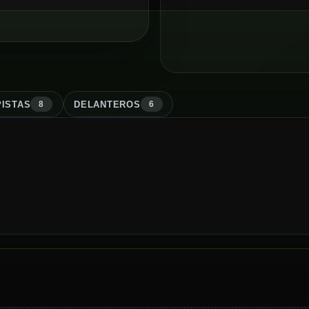
ISTA
S
DELANTERO
S
8
6