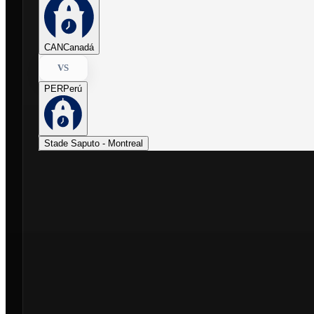
CAN
Canadá
VS
PER
Perú
Stade Saputo - Montreal