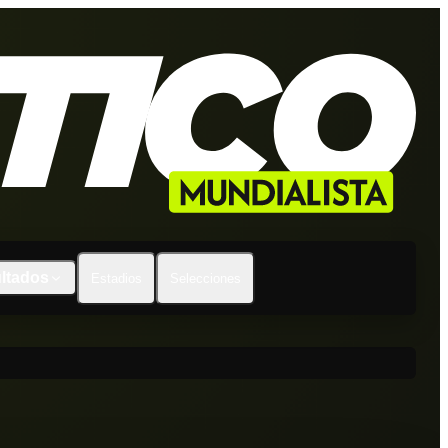
ltados
Estadios
Selecciones