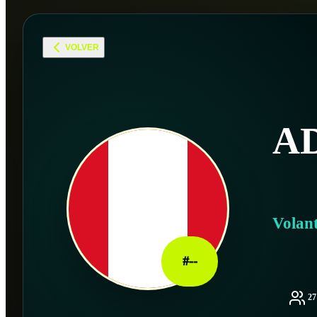
VOLVER
A
Volan
#
--
2