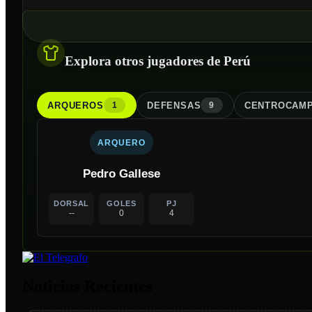
Explora otros jugadores de Perú
ARQUERO
S
DEFENSA
S
CENTROCAMP
1
9
ARQUERO
Pedro Gallese
DORSAL
GOLES
PJ
--
0
4
Noticias Recientes