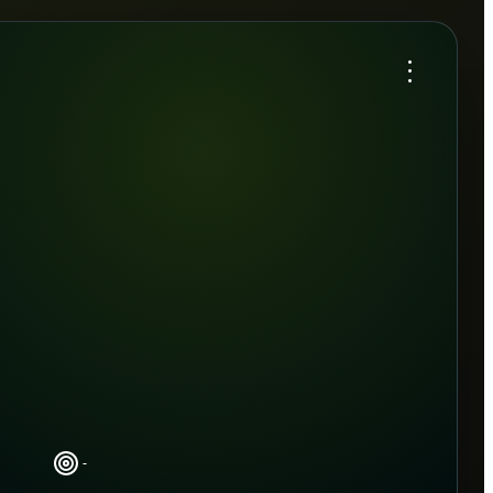
...
-