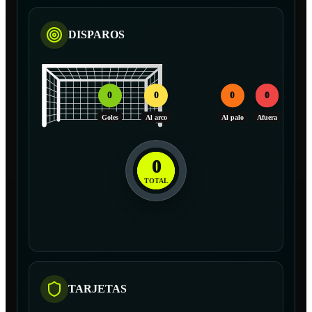
DISPAROS
0
0
0
0
Goles
Al arco
Al palo
Afuera
0
TOTAL
TARJETAS