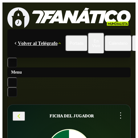
En
Volver al Telégrafo
Portada
Calendario
Vivo
Menu
...
FICHA DEL JUGADOR