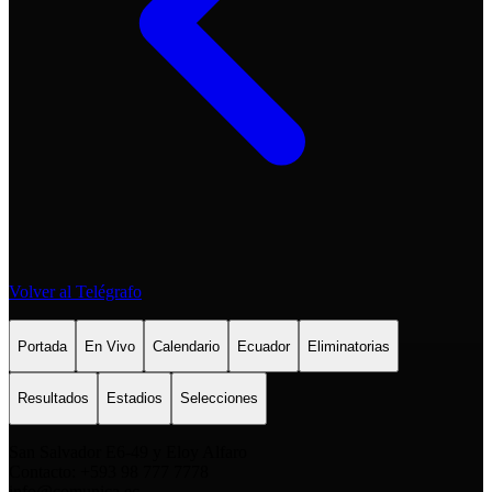
Volver al Telégrafo
Portada
En Vivo
Calendario
Ecuador
Eliminatorias
Resultados
Estadios
Selecciones
San Salvador E6-49 y Eloy Alfaro
Contacto: +593 98 777 7778
info@comunica.ec