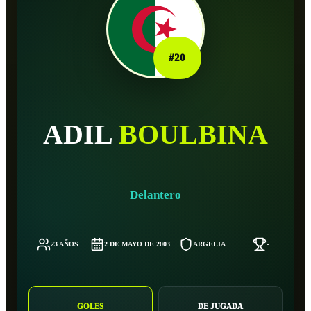
#
20
ADIL
BOULBINA
Delantero
23 AÑOS
2 DE MAYO DE 2003
ARGELIA
-
GOLES
DE JUGADA