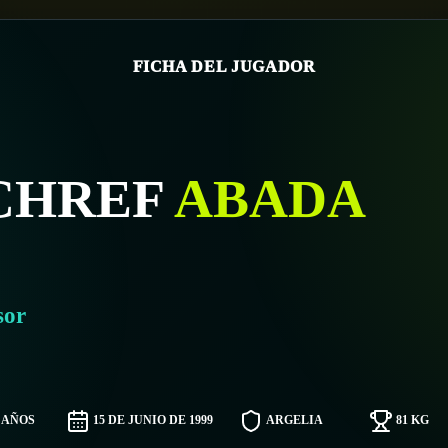
FICHA DEL JUGADOR
CHREF
ABADA
sor
7 AÑOS
15 DE JUNIO DE 1999
ARGELIA
81 KG