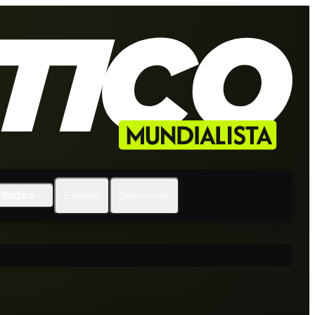
ltados
Estadios
Selecciones