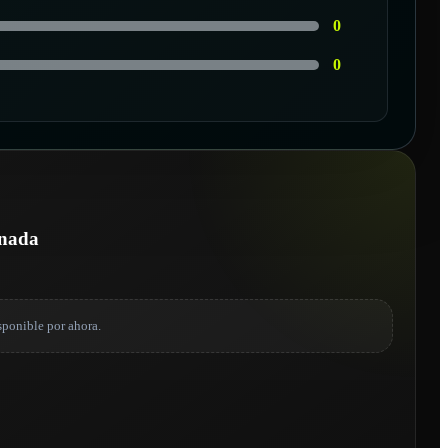
0
0
onada
sponible por ahora.