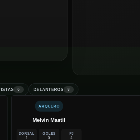
ISTA
S
DELANTERO
S
6
8
ARQUERO
Melvin Mastil
DORSAL
GOLES
PJ
1
0
4