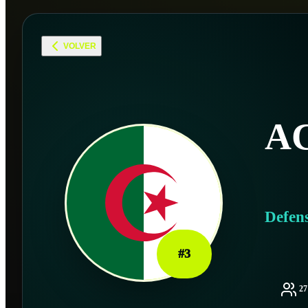
VOLVER
A
Defen
#
3
2