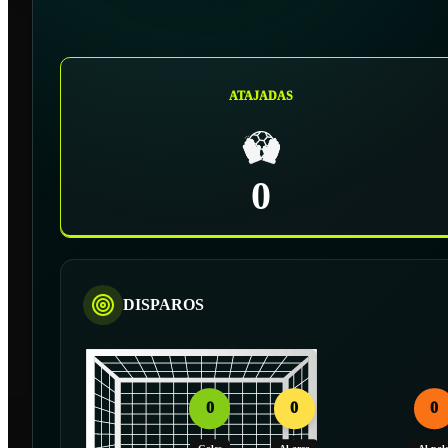
ATAJADAS
0
DISPAROS
0
0
0