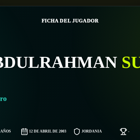
FICHA DEL JUGADOR
BDULRAHMAN
S
ro
3 AÑOS
12 DE ABRIL DE 2003
JORDANIA
-