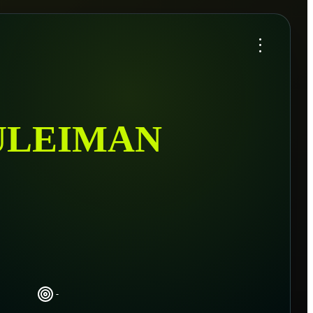
...
ULEIMAN
-