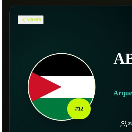
VOLVER
A
Arque
#
12
2