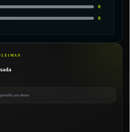
0
0
ULEIMAN
onada
sponible por ahora.