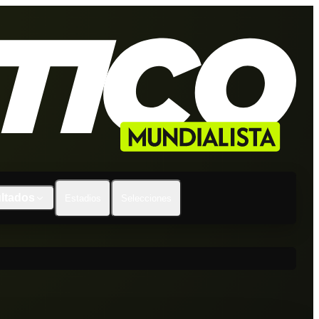
ltados
Estadios
Selecciones