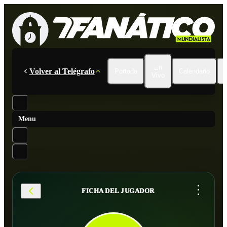
En
Volver al Telégrafo
Portada
Calendario
Vivo
Menu
...
FICHA DEL JUGADOR