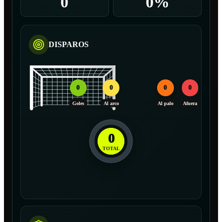
0
0%
DISPAROS
0
0
0
0
Goles
Al arco
Al palo
Afuera
0
TOTAL