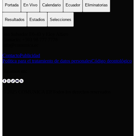
Portada
En Vivo
Calendario
Ecuador
Eliminatorias
Resultados
Estadios
Selecciones
San Salvador E6-49 y Eloy Alfaro
Contacto: +593 98 777 7778
info@comunica.ec
Contacto
Publicidad
Política para el tratamiento de datos personales
Código deontológico
Síguenos en:
© 2025 COMUNICA EP.Todos los derechos reservados