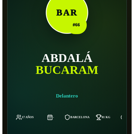
BAR
#
66
ABDALÁ
BUCARAM
Delantero
17 AÑOS
-
BARCELONA
81 KG
178 