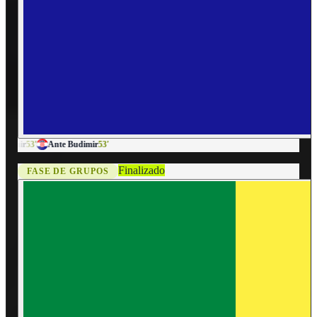
udimir
53'
Ante Budimir
53'
Finalizado
FASE DE GRUPOS