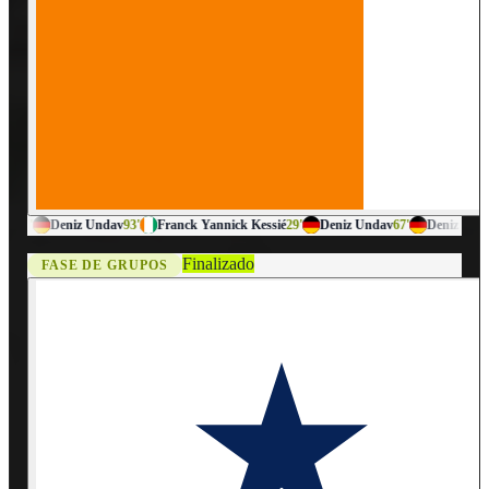
7'
Deniz Undav
93'
Franck Yannick Kessié
29'
Deniz Undav
67'
Deniz Undav
93
Finalizado
FASE DE GRUPOS