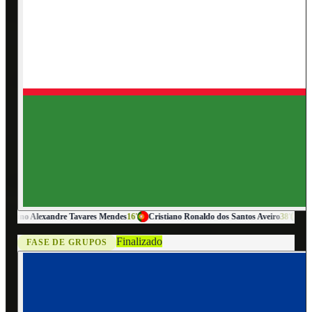
Alexandre Tavares Mendes
16'
Cristiano Ronaldo dos Santos Aveiro
38'
Abduvokhi
Finalizado
FASE DE GRUPOS