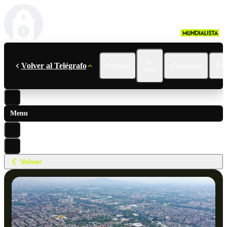
En
Volver al Telégrafo
Portada
Calendario
Ecu
Vivo
Menu
Volver