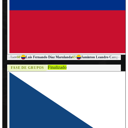
aev
60'
Luis Fernando Díaz Marulanda
65'
Jaminton Leandro Campaz
99'
Danie
Finalizado
FASE DE GRUPOS