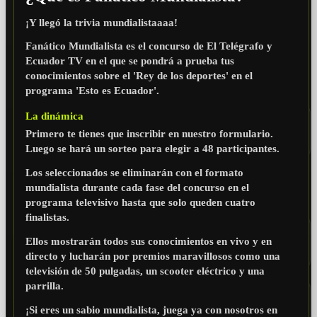
Datos de inscripción
¡Y llegó la trivia mundialistaaaa!
Fanático Mundialista es el concurso de El Telégrafo y
Las inscripciones cerraron el 31 de mayo de 2026. El
Ecuador TV en el que se pondrá a prueba tus
formulario ya no esta disponible.
conocimientos sobre el 'Rey de los deportes' en el
programa 'Esto es Ecuador'.
NOMBRES COMPLETOS
La dinámica
Primero te tienes que inscribir en nuestro formulario.
Luego se hará un sorteo para elegir a 48 participantes.
Fecha de Nacimiento:
Los seleccionados se eliminarán con el formato
mundialista durante cada fase del concurso en el
programa televisivo hasta que solo queden cuatro
CIUDAD
finalistas.
Ellos mostrarán todos sus conocimientos en vivo y en
directo y lucharán por premios maravillosos como una
televisión de 50 pulgadas, un scooter eléctrico y una
NÚMERO DE CONTACTO
parrilla.
¡Si eres un sabio mundialista, juega ya con nosotros en