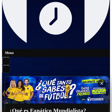
Menu
¿Qué es Fanático Mundialista?
FORMULARIO DIGITAL