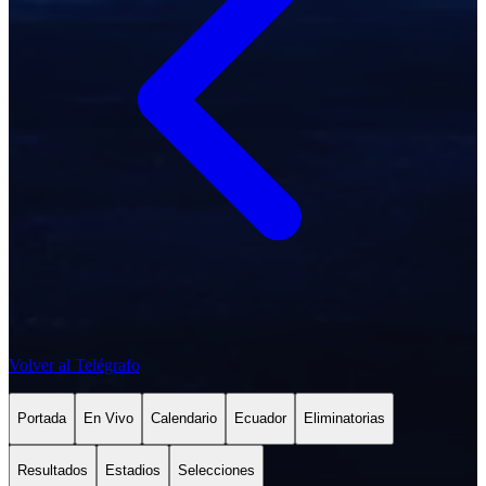
Ecuador.
6. Premiación
Se otorgaran premios unicamente a los concursantes que
obtengan el primer, segundo, tercer y cuarto lugar, de acuerdo
con la mecánica y resultados del concurso.
7. Aceptación de las bases
La inscripción y participación en el concurso implican la
aceptación total de las presentes bases y condiciones.
Volver al Telégrafo
Portada
En Vivo
Calendario
Ecuador
Eliminatorias
Resultados
Estadios
Selecciones