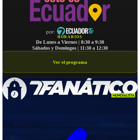
el día 31 de mayo de 2026.
3. Selección de participantes
De entre las personas inscritas, se seleccionaran cuarenta y
ocho (48) concursantes, mediante un sorteo televisado que se
realizará el día martes 2 de junio de 2026, durante la emisión
HORARIOS
del programa Esto es Ecuador, de Ecuador TV (canal 7).
De Lunes a Viernes | 8:30 a 9:30
Sábados y Domingos | 11:30 a 12:30
4. Condiciones de participación
Los concursantes seleccionados deberan contar con
Ver el programa
disponibilidad para trasladarse a la ciudad de Quito, en las
fechas y horarios que establezca la producción del programa.
La Empresa Pública de Comunicación del Ecuador EP no
asumirá ningún costo relacionado con la participación en el
concurso, como gastos de traslado, hospedaje, alimentación u
otros que pudieran generarse.
5. Naturaleza de la participación
La participación en el concurso es de carácter voluntario y no
genera ningún tipo de relación laboral, contractual ni de
dependencia entre los participantes y la Empresa ública de
Comunicación del Ecuador EP, ni con el programa Esto es